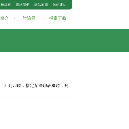
粉絲頁
聯絡我們
網站地圖
熱站連結
司簡介
討論區
檔案下載
改正。 2.列印時，指定某些印表機時，列