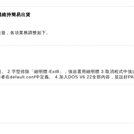
，僅維持簡易出貨
季旅遊，各項業務調整如下。
lock問題。 2.字型排除「細明體-ExtB」，強迫選用細明體 3.取消程式中強迫
用者在default.conf中定義。 4.加入DOS V6.22全部內容，並