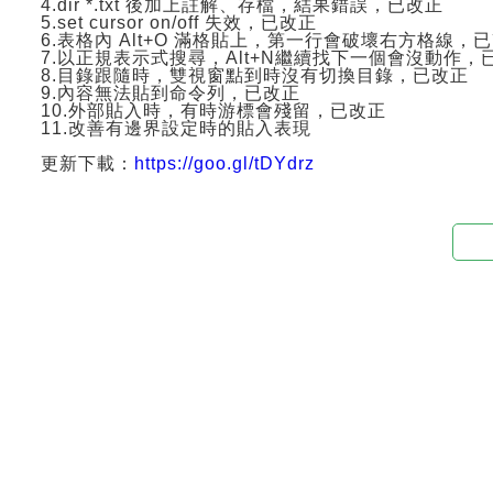
4.dir *.txt 後加上註解、存檔，結果錯誤，已改正
5.set cursor on/off 失效，已改正
6.表格內 Alt+O 滿格貼上，第一行會破壞右方格線，
7.以正規表示式搜尋，Alt+N繼續找下一個會沒動作，
8.目錄跟隨時，雙視窗點到時沒有切換目錄，已改正
9.內容無法貼到命令列，已改正
10.外部貼入時，有時游標會殘留，已改正
11.改善有邊界設定時的貼入表現
更新下載：
https://goo.gl/tDYdrz