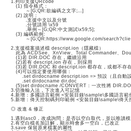
1.列印支援QRcode
(1) 指令格式：
～[G;QR:欲編碼之文字;...]
(2) 說明：
.支援中文以及分號
.分號請用 \x59
.舉例～[G;QR:中文測試\x59;5];
(3) 編碼範例:
～[G;QR:https://www.google.com/search?client=f
2.支援檔案描述檔 descript.ion（隱藏檔）
此為 ACDSee、XnView、Total Commander、Doub
(1)若 DIR.DOC 存在，繼續沿用
(2)若有 descript.ion 存在，則採用
(3)若 DIR.DOC 和 descript.ion 都存在，或都不存在，
(4)可以指定要使用哪個：
.set dirdocname descript.ion => 預設（且
.set dirdocname dir.doc
(5)set dirdocname /CONVERT：一次性將 DIR.DOC 
3.切換輸入法，下次進入可記憶
4.新增：多國語言範例 <安裝目錄\sample\多國語言範例.
5.新增：倚天控制碼列印範例 <安裝目錄\sample\倚天
◎ 改進 & 修正
1.遇到asc0，改成詢問：是否以空白取代，並以唯讀
2.有空白檔名加註解，顯示時會多一空白，已改正
3.save 保留原來檔案的屬性